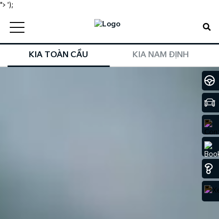
">
');
KIA TOÀN CẦU
KIA NAM ĐỊNH