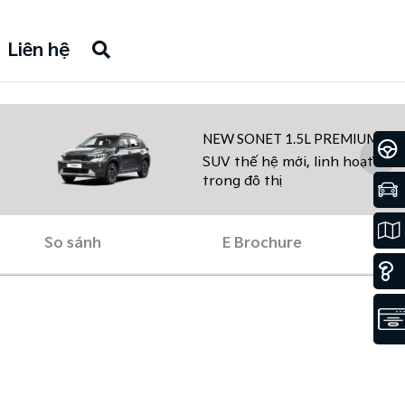
ô thị
Liên hệ
NEW SONET 1.5L PREMIUM
SUV thế hệ mới, linh hoạt
trong đô thị
So sánh
E Brochure