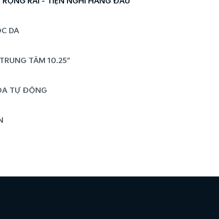
RỘNG RÃI - TIỆN NGHI HÀNG ĐẦU
ỌC DA
 TRUNG TÂM 10.25”​
ÒA TỰ ĐỘNG​
​