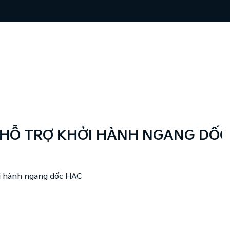
RỢ KHỞI HÀNH NGANG DỐC
gang dốc HAC