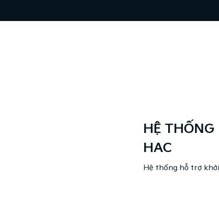
HỆ THỐNG HỖ T
HAC
Hệ thống hỗ trợ khởi hành n