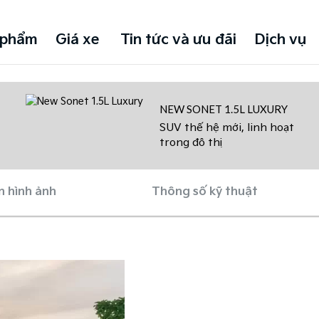
 - Linh hoạt trong đ
 phẩm
Giá xe
Tin tức và ưu đãi
Dịch vụ
NEW SONET 1.5L LUXURY
SUV thế hệ mới, linh hoạt
trong đô thị
n hình ảnh
Thông số kỹ thuật