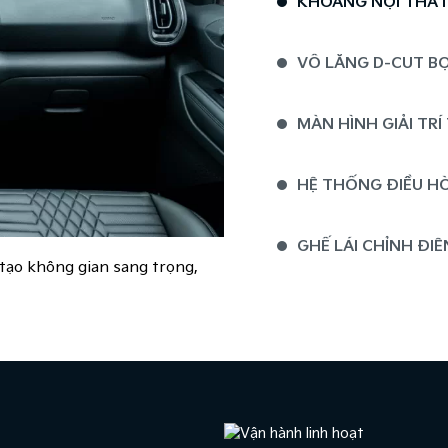
KHOANG NỘI THẤT 
VÔ LĂNG D-CUT​ B
MÀN HÌNH GIẢI TRÍ
HỆ THỐNG ĐIỀU H
GHẾ LÁI CHỈNH ĐIỆN
p tạo không gian sang trọng,
CỬA SỔ TRỜI