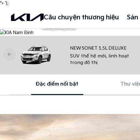
SUV thế hệ mới
">
');
Câu chuyện thương hiệu
Sản
Chỉ từ
đ
469,000,000
NEW SONET 1.5L DELUXE
SUV thế hệ mới, linh hoạt
trong đô thị
Đặc điểm nổi bật
Thư việ