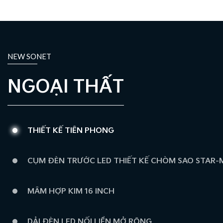
NEW SONET
NGOẠI THẤT
THIẾT KẾ TIÊN PHONG
CỤM ĐÈN TRƯỚC LED THIẾT KẾ CHÒM SAO STAR-
MÂM HỢP KIM 16 INCH
DẢI ĐÈN LED NỐI LIỀN MỞ RỘNG