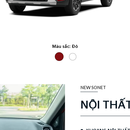
Màu sắc:
Đỏ
NEW SONET
NỘI THẤ