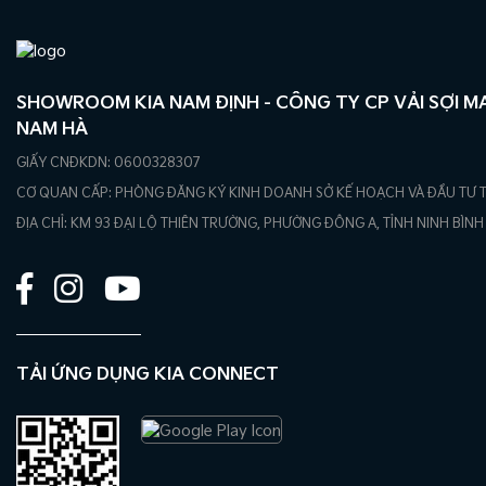
SHOWROOM KIA NAM ĐỊNH - CÔNG TY CP VẢI SỢI M
NAM HÀ
GIẤY CNĐKDN: 0600328307
CƠ QUAN CẤP: PHÒNG ĐĂNG KÝ KINH DOANH SỞ KẾ HOẠCH VÀ ĐẦU TƯ 
ĐỊA CHỈ: KM 93 ĐẠI LỘ THIÊN TRƯỜNG, PHƯỜNG ĐÔNG A, TỈNH NINH BÌNH
TẢI ỨNG DỤNG KIA CONNECT