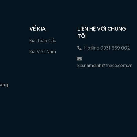
VỀ KIA
LIÊN HỆ VỚI CHÚNG
TÔI
Kia Toàn Cầu
Hotline 0931 669 002
Kia Việt Nam
kia.namdinh@thaco.com.vn
hàng