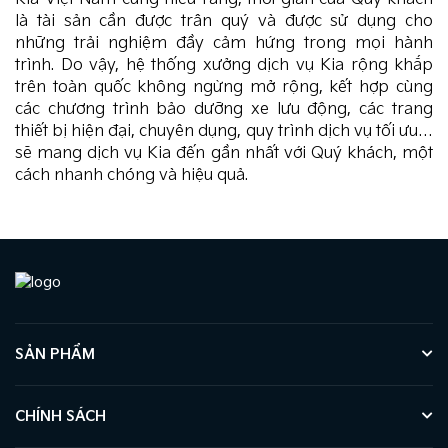
là tài sản cần được trân quý và được sử dụng cho
những trải nghiệm đầy cảm hứng trong mọi hành
trình. Do vậy, hệ thống xưởng dịch vụ Kia rộng khắp
trên toàn quốc không ngừng mở rộng, kết hợp cùng
các chương trình bảo dưỡng xe lưu động, các trang
thiết bị hiện đại, chuyên dụng, quy trình dịch vụ tối ưu…
sẽ mang dịch vụ Kia đến gần nhất với Quý khách, một
cách nhanh chóng và hiệu quả.
SẢN PHẨM
CHÍNH SÁCH