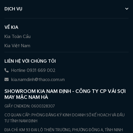
DỊCH VỤ
VỀ KIA
Kia Toàn Cầu
Kia Việt Nam
LIÊN HỆ VỚI CHÚNG TÔI
Hotline 0931 669 002
kia.namdinh@thaco.com.vn
SHOWROOM KIA NAM ĐỊNH - CÔNG TY CP VẢI SỢI
MAY MẶC NAM HÀ
GIẤY CNĐKDN: 0600328307
CƠ QUAN CẤP: PHÒNG ĐĂNG KÝ KINH DOANH SỞ KẾ HOẠCH VÀ ĐẦU
TƯ TỈNH NAM ĐỊNH
ĐỊA CHỈ: KM 93 ĐẠI LỘ THIÊN TRƯỜNG, PHƯỜNG ĐÔNG A, TỈNH NINH