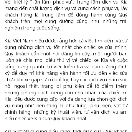
Với triết lý “Tận tâm phục vụ”, Trung tâm dịch vụ Kia
mang đến chất lượng dịch vụ và cung cách phục vụ lấy
khách hàng là trung tâm để đồng hành cùng Quý
khách trên mọi cung đường cũng như những trải
nghiệm trong cuộc sống.
Kia Việt Nam hiểu được rằng hơn cả việc tìm kiếm và sử
dụng những dịch vụ tốt nhất cho chiếc xe của mình,
Quý khách cần một nơi đáng tin cậy, một người bạn
luôn sẻ chia mọi điều thú vị về chiếc xe Kia và cuộc
sống xung quanh. Từ việc kiểm tra và bảo dưỡng định
kỳ để duy trì khả năng vận hành tối ưu đến việc sửa
chữa khi xe gặp sự cố bất kỳ, hay các dịch vụ chăm sóc
nội ngoại thất, trang bị phụ kiện để tô điểm thêm
những phong cách riêng cho chủ nhân của chiếc xe
Kia, đều được cung cấp với đa dạng lựa chọn gói dịch
vụ cũng như nền tảng là phụ tùng, phụ kiện, vật tư
chính hãng, những kỹ thuật viên, tư vấn dịch vụ am
hiểu chiếc xe Kia của Quý khách nhất.
Kia Việt Nam cũng hiểu rằng, thời gian của Quý khách