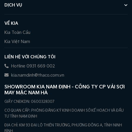
DỊCH VỤ
VỀ KIA
Kia Toàn Cầu
Kia Việt Nam
LIÊN HỆ VỚI CHÚNG TÔI
Hotline 0931 669 002
kia.namdinh@thaco.com.vn
SHOWROOM KIA NAM ĐỊNH - CÔNG TY CP VẢI SỢI
MAY MẶC NAM HÀ
GIẤY CNĐKDN: 0600328307
CƠ QUAN CẤP: PHÒNG ĐĂNG KÝ KINH DOANH SỞ KẾ HOẠCH VÀ ĐẦU
TƯ TỈNH NAM ĐỊNH
ĐỊA CHỈ: KM 93 ĐẠI LỘ THIÊN TRƯỜNG, PHƯỜNG ĐÔNG A, TỈNH NINH
BÌNH