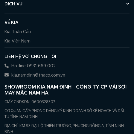
DỊCH VỤ
VỀ KIA
Kia Toàn Cầu
Kia Việt Nam
LIÊN HỆ VỚI CHÚNG TÔI
Hotline 0931 669 002
kia.namdinh@thaco.com.vn
SHOWROOM KIA NAM ĐỊNH - CÔNG TY CP VẢI SỢI
MAY MẶC NAM HÀ
GIẤY CNĐKDN: 0600328307
CƠ QUAN CẤP: PHÒNG ĐĂNG KÝ KINH DOANH SỞ KẾ HOẠCH VÀ ĐẦU
TƯ TỈNH NAM ĐỊNH
ĐỊA CHỈ: KM 93 ĐẠI LỘ THIÊN TRƯỜNG, PHƯỜNG ĐÔNG A, TỈNH NINH
BÌNH