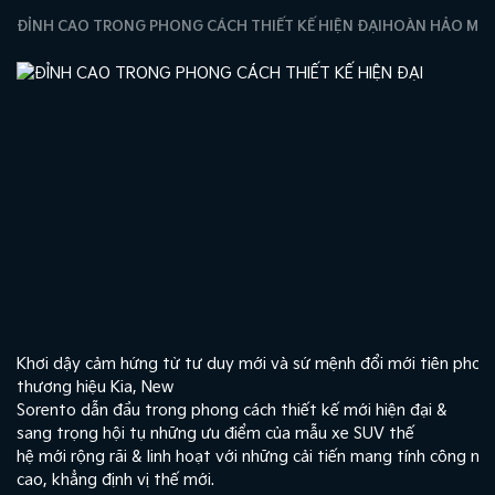
ĐỈNH CAO TRONG PHONG CÁCH THIẾT KẾ HIỆN ĐẠI
HOÀN HẢO MỌI
Khơi dậy cảm hứng từ tư duy mới và sứ mệnh đổi mới tiên phon
Tr
thương hiệu Kia, New
“B
Sorento dẫn đầu trong phong cách thiết kế mới hiện đại &
đư
sang trọng hội tụ những ưu điểm của mẫu xe SUV thế
tả
hệ mới rộng rãi & linh hoạt với những cải tiến mang tính công ng
nê
cao, khẳng định vị thế mới.
đại