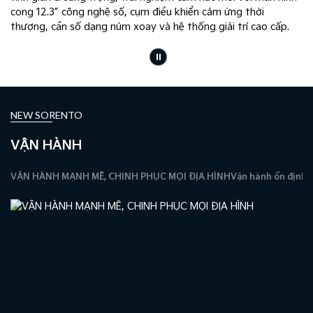
cong 12.3” công nghệ số, cụm điều khiển cảm ứng thời
thượng, cần số dạng núm xoay và hệ thống giải trí cao cấp.
NEW SORENTO
VẬN HÀNH
VẬN HÀNH MẠNH MẼ, CHINH PHỤC MỌI ĐỊA HÌNH
Vận hành ổn định, 