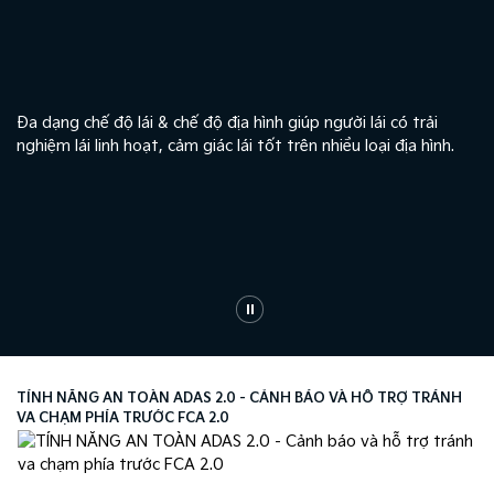
Đa dạng chế độ lái & chế độ địa hình giúp người lái có trải
Hệ
nghiệm lái linh hoạt, cảm giác lái tốt trên nhiều loại địa hình. ​
đị
TÍNH NĂNG AN TOÀN ADAS 2.0​ - CẢNH BÁO VÀ HỖ TRỢ TRÁNH
TÍ
VA CHẠM PHÍA TRƯỚC FCA 2.0​
Ứ